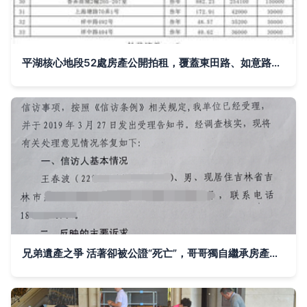
平湖核心地段52處房產公開拍租，覆蓋東田路、如意路等黃金路段
兄弟遺產之爭 活著卻被公證“死亡”，哥哥獨自繼承房產背后的法律迷霧