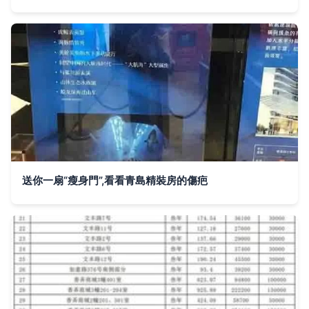
送你一扇“瘦身門”,看看青島精裝房的傷疤