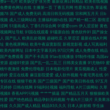
费a一毛片
欧美肠交扩张另类
最新亚洲日韩精品
欧美在线视频
综合色色网 91网站直接看 麻豆旅游啪啪 伊人院大香蕉 韩日中文三级在线 青
免费黄色网址在线
主播第一页
丁香五月网
性爱东京热
草逼视
频78
国产成人免费无码
高清日韩无码视频
宗和网五月天
日b
娱乐老司机福利 伊人久香蕉 国产精品爱久久 欧美性爱精品一区 香蕉视频污
视频
成人三级网站在
主播福利姬h在线
国产精一精二区
基情涩
涩网
51漫画成人
丁香5月综合网
91爱爱com
伊人涩涩射
黄色
版 AV黃色 欧美黄色桃色 91主播色 国产色一色 欧亚另类综合 亚洲av资源网
视频网址导航
91国在线观看
91最新自拍
黄色软件91
国产操女
人
国产乱人
欧美乱欲视频
超碰吃瓜
久草涩涩
最新在线A片网
站 国产伪娘91 日韩字幕在线观看 91看片下载 成人一级影片 久久伊人久久
址
黄色视屏网站
欧美午夜寂寞影院
新视觉影视
成人写真福利
欧美内射网址
日本中文字幕无码
97日穴网
成人免费在线
精品
91大神精品人妻 精品探花 香蕉超碰人妻 99影院激情文学 韩国三级A片 日本
国产免费观看
国产不卡高清
91av在线播放
91制作传媒
岛国av
资源
超碰91资源
国产乱一乱二乱三
日韩美女直播
91尤物69
蜜
韩国A片 综合色网 超碰ab 美女内射白浆 日韩有码网站
桃午夜激情
免费伦理电影
日本电影伦理片
黄瓜视频成人
性爱
婷婷
爱豆在线看
麻豆影院爱爱
成人软件视频
午夜宅男在线
91
专区在线
狠狠干欧美
国产三级国产
国产欧美日韩在线
97五月
天婷婷
日韩在线网
91福利社视频
福利导航
A片三级网站
久草
视频8
香蕉APP污视频
艹艹艹插逼
国产精品五月天
狠狠操欧美
性爱
国产绝色精品
精品孕妇无码视频
午夜A片三级片
天美果冻
传媒
久久国产成人精品
精品93久久久
日本人妖射精
学生妹