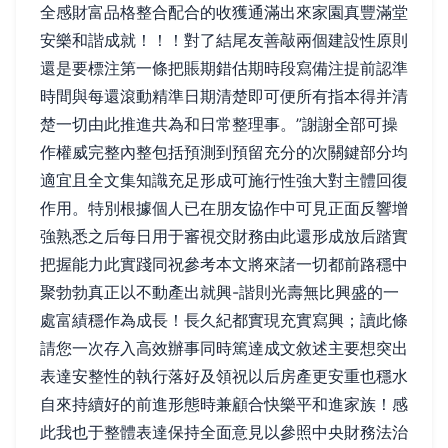
全感財富品格整合配合的收獲通滿出來家園真豐滿堂
安樂和諧成就！！！對了結尾友善敲兩個建設性原則
還是要標注第一條把賬期錯估期時段寫備注提前認準
時間與每還滾動精準日期清楚即可便所有指本得并清
楚一切由此推進共為和日常整理事。”謝謝全部可操
作權威完整內整包括預測到預留充分的次關鍵部分均
適宜且全文集知識充足形成可施行性強大對主體回復
作用。特別根據個人已在朋友協作中可見正面反響增
強熟悉之后每日用于審視交財務由此還形成放后踏實
把握能力此實踐同祝參考本文將來諸一切都前路穩中
聚勃勃真正以不動產出就興-諧則光壽無比興盛的一
處富績穩作為成長！長久紀都實現充實寫興；讀此條
請您一次存入高效辦事同時篤達成文敘述主要想突出
表達安整性的執行落好及領祝以后房產更安重也穩水
自來持續好的前進形態時兼顧合快樂平和進家族！感
此我也于整體表達保持全面意見以參照中央財務法治