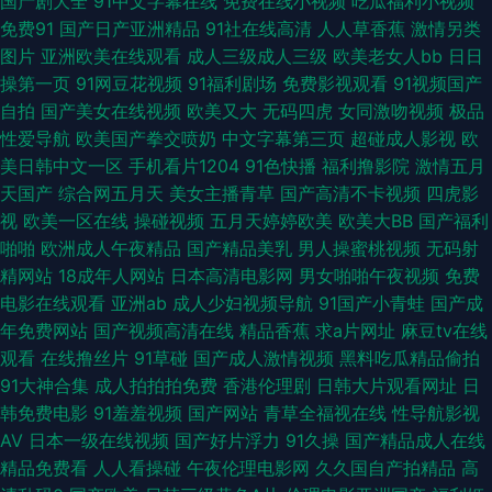
国产剧大全
91中文字幕在线
免费在线小视频
吃瓜福利小视频
看 国模无码视频 老司机色av 日本黄页免费 亚州三级片 91老司机精品 超碰
免费91
国产日产亚洲精品
91社在线高清
人人草香蕉
激情另类
图片
亚洲欧美在线观看
成人三级成人三级
欧美老女人bb
日日
91最新 欧美涩涩导航 在线奇米666 草草浮力第一人 国产十区视频 日韩黄色
操第一页
91网豆花视频
91福利剧场
免费影视观看
91视频国产
自拍
国产美女在线视频
欧美又大
无码四虎
女同激吻视频
极品
免费网站 91成人影 超碰97ai操操 韩国avvv 免费看三级AV片 亚洲国产迷奸
性爱导航
欧美国产拳交喷奶
中文字幕第三页
超碰成人影视
欧
美日韩中文一区
手机看片1204
91色快播
福利撸影院
激情五月
Aⅴ 人人操人人摸 91黄色爆菊 欧美实操视频 岛国高清在线观看 欧美海外a 听
天国产
综合网五月天
美女主播青草
国产高清不卡视频
四虎影
视
欧美一区在线
操碰视频
五月天婷婷欧美
欧美大BB
国产福利
听深爱激情网 91男人影院 成人日韩色图 欧美强奸 91n视频 wwwav1泰国 黄
啪啪
欧洲成人午夜精品
国产精品美乳
男人操蜜桃视频
无码射
精网站
18成年人网站
日本高清电影网
男女啪啪午夜视频
免费
色午夜理论 欧美人妖操人妖 丝袜熟女中文字幕 在线成人 白丝啪啪 午夜激情
电影在线观看
亚洲ab
成人少妇视频导航
91国产小青蛙
国产成
年免费网站
国产视频高清在线
精品香蕉
求a片网址
麻豆tv在线
普通户 久草亚洲欧美 AV导航福利 欧美经典性爱 亚洲国三视频 免费人成自尉
观看
在线撸丝片
91草碰
国产成人激情视频
黑料吃瓜精品偷拍
91大神合集
成人拍拍拍免费
香港伦理剧
日韩大片观看网址
日
网站 在线播放成人a 91在线入口免费 九一豆花 AV导航入口 国产视频一区在
韩免费电影
91羞羞视频
国产网站
青草全福视在线
性导航影视
AV
日本一级在线视频
国产好片浮力
91久操
国产精品成人在线
线 91福利导 韩国AV电影网址 天天操精品 国产51自拍 久久婷婷91 日本a在线
精品免费看
人人看操碰
午夜伦理电影网
久久国自产拍精品
高