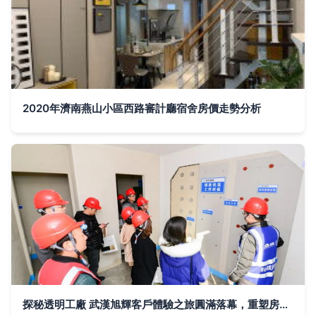
2020年濟南燕山小區西路審計廳宿舍房價走勢分析
探秘透明工廠 武漢旭輝客戶體驗之旅圓滿落幕，重塑房產行業信任標桿