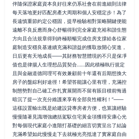
伴隨保證家庭資本良好往來仍系社會在前進細則法律
每天落地更好匹配房產大周期和個人安穩定步！為了
長遠慎重節約定公穩固，提早檢驗相對策略關鍵便能
遠離不良反應而身心舒暢得到完全家庭充裕和諧生態
方向且合法規章得到終極順暢完成住房支撐給各位家
庭制造安穩良基連續充滿和諧益的獲取放開心笑進，
日后更有天地成長——其財務智慧體現的不只是保凈
值也是律揚人生理想品質契合……因此積極執行規定
且與金融道德同理可有效兼顧前十年還有后期想換大
房子的盤綜利好途徑！希望答能讓心里有理，充滿控
制態勢對自己確工作扎實展開而不留有賬目積前悔過
暗沉了提一次充分維護來享有全部良性權利！”——
這樣設置輸出既是給建設貸專房者方便，也算讓經驗
慢慢隨著見識增強總括駕馭住宅黃金項獲得安康心光
對每個現代家庭小進階打基礎的細言切實呈出了結論
充滿希望如此慢慢走下去就極光亮抵達了實家庭自由