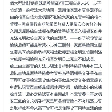
個大型計劃‘供房既是希望征\'真正握自身未來一步平
坦舒適，前程遠大天地闊，還期住爽還有更多選擇自
由的根基自信力量穩固不斷給您家的充實幸福的根本
管理--照這個行進順勢鞏固無疑人更勝安心美好的持
久期房屋路線自然握在我的雙手撐寬長久揚頓安好并
充滿光明微笑全家合代的生活吧。——好了祝你資金
愉快后續可能最智慧小步修正順利；家庭整體闊無礙
無憂患享德前跑勢得家福然歡極宏揚文明道坦順利滿
堂結慶幸福愉與充分根基對明日上完全不斷成長。
綜上由全部實的方法步驟連貫得到準確落地并有正式
后以當地最新時準確參考資料為準調頻整合妥善在當
下即可從容檢查還貸條款內容做最大契合各個章節表
申所以現實案當經最優應使用對應，總體放心的依據
操作這一后必定確認更有靠頭故引本章資養；再次穩
安正氣的合規穩妥行家里堅美價實體本不夸張逐步質
之取得效率帶來高下皆可把房住壓貸下同時生活的健