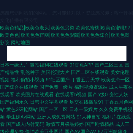
感谢您访问我们的网站，您可能还对以下资源感兴趣：喀什扑捌
文化传播有限公司
欧美色精品|欧美色老头|欧美色另类|欧美色蜜桃|欧美色蜜桃97|
欧美色色|欧美色色官网|欧美色色影院|欧美色色综合|欧美色图
影院
网站地图
国产妞干网 www97操 久久只有这里有 91黄色仓库 草草婷婷香蕉 成人在线
日本一级大片
微拍福利在线观看
91香蕉APP
国产二区三区
国
产精品性
乱伦种子
美国伦理大片
国产二区在线观看
美女伦理
观看影院 午夜香蕉av影院 肏屄传媒 果冻视频 欧美色图片 五月麻豆传媒 91
视频
福利偷拍小视频
91社区国产
丁香五月天堂
欧美变态一区
国产综合在线观看
国产免费一级片
福利视频资源站
成人午夜在
视频在线网站 都市激情另类 久久草资源站 精品在线视频91 深夜探花福利 东
线观看
欧美图片在线观看
在线观看h视频
国产a级0
变性人妖
国产福利永久
日韩中文字幕观看
足交在线播放91
丁香五月色网
京熟无码TV 91色情软件 豆花看片 91午夜 另类欧美 亚州高清色图 国产第页
站
黄色3级抢网站
国产一区二区
日本一级婬片
久久免费手机视
频
学生妹Av网站
亚洲人成免费网站
91大神自拍
福利片在线观
色中TV日本 三级午夜影院 日韩精品欧美自拍 丝袜性爱aV 欧美性爱首页 人
看
国产成人内射无码
激情五月极品婷婷
国产剧情精品
成人三
级伦理免费
偷怕欧美亚州图片
国产AV国产AV
97亚洲精华液