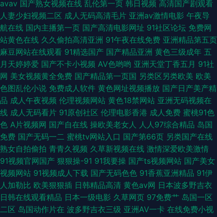
avav
国产熟女视频在线
乱伦第一页
韩日视频
高清国产剧观看
人妻少妇视频二区
成人无码高清毛片
亚洲av激情电影
午夜导
航在线
国内主播第一页
国产高清电影网址
91社区论坛
免费网
站黄色在线
久久偷拍高清亚洲
91午夜在线免费
亚洲精品第五页
麻豆网站在线观看
91精选国产
国产精品亚洲
黄色三级成年
五
月天婷婷爱
国产不卡小视频
AV色哟哟
亚洲天堂丁香五月
91社
网
美女视频黄全免费
国产精品第一页国
另类区另类欧美
欧美
色图乱伦小说
免费成人软件
黄色网址视频播放
国产日产美产精
品
成人午夜视频
伦理视频网站
黄色18禁网站
亚洲无码视频在
线
成人无码看片
91原创社区
伦理电影香港
成人免费
蜜桃91色
色
A片视频网
国产自在线
操欧美老女人
人人97综合精品
岛国
免费
国产无码一二
蜜桃tv网站入口
国产第66页
另类国产在线
熟女自拍偷拍
青青久视频
久草新视频在线
激情深爱欧美激情
91视频官网国产
狠狠操-91
91我要操
国产ts视频网站
国产美女
视频网站
91视频成人下载
国产无码色色
91香蕉亚洲精品
91伊
人加勒比
欧美狠狠插
日韩精品高清
黄色av网
日本波多野吉衣
日韩在线观看精品
日本一级电影
久草网页
97免费艹
岛国一区
二区
岛国动作片在
波多野吉衣三级
亚洲AV一卡
在线免费小视