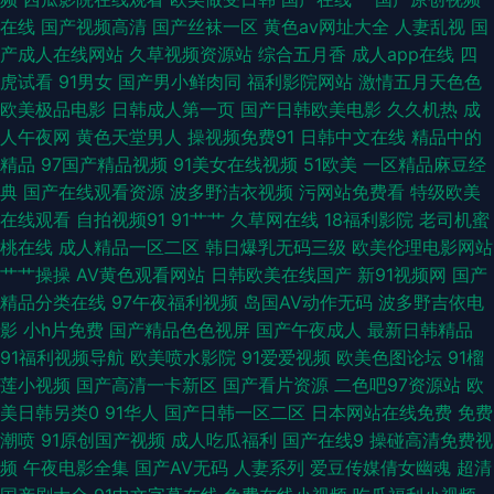
娘 豆花视频成人版 九一网站直接看 青青草超碰在线 熟女后入 91大神内射
在线
国产视频高清
国产丝袜一区
黄色av网址大全
人妻乱视
国
产成人在线网站
久草视频资源站
综合五月香
成人app在线
四
97资源美女 超碰在线一起 麻豆传媒视频网站 日韩中文三级 亚洲成人自拍网
虎试看
91男女
国产男小鲜肉同
福利影院网站
激情五月天色色
欧美极品电影
日韩成人第一页
国产日韩欧美电影
久久机热
成
91官网网页版 超碰狠狠操 香蕉视频在线看 操逼恋夜福利社 激情文学日韩无
人午夜网
黄色天堂男人
操视频免费91
日韩中文在线
精品中的
精品
97国产精品视频
91美女在线视频
51欧美
一区精品麻豆经
码 色悠悠福利导航 91社区论坛 国产欧美另类激情 午夜爽爽影院 国产网站在
典
国产在线观看资源
波多野洁衣视频
污网站免费看
特级欧美
在线观看
自拍视频91
91艹艹
久草网在线
18福利影院
老司机蜜
线 91传媒免费视频 青娱乐最新官网 偷牌自拍另类 97操碰在线视频 老湿影院
桃在线
成人精品一区二区
韩日爆乳无码三级
欧美伦理电影网站
艹艹操操
AV黄色观看网站
日韩欧美在线国产
新91视频网
国产
福利在现 国产精品资源站 欧美日韩色情a片 av在线新片 国产人妖丝袜 欧美
精品分类在线
97午夜福利视频
岛国AV动作无码
波多野吉依电
影
小h片免费
国产精品色色视屏
国产午夜成人
最新日韩精品
日韩久久 无码3级片 激情五月欧美 欧美A片大香蕉 99欧美不能看 国产精品
91福利视频导航
欧美喷水影院
91爱爱视频
欧美色图论坛
91榴
莲小视频
国产高清一卡新区
国产看片资源
二色吧97资源站
欧
淫秽视频 欧美Aⅴ 91N爽片 成人午夜国产天堂 九九热6 人人干人人摸 午夜成
美日韩另类0
91华人
国产日韩一区二区
日本网站在线免费
免费
潮喷
91原创国产视频
成人吃瓜福利
国产在线9
操碰高清免费视
人免费AV 91黄色香蕉 后入jk 青青草成人AV 神马影院福利午夜 91网站直接
频
午夜电影全集
国产AV无码
人妻系列
爱豆传媒倩女幽魂
超清