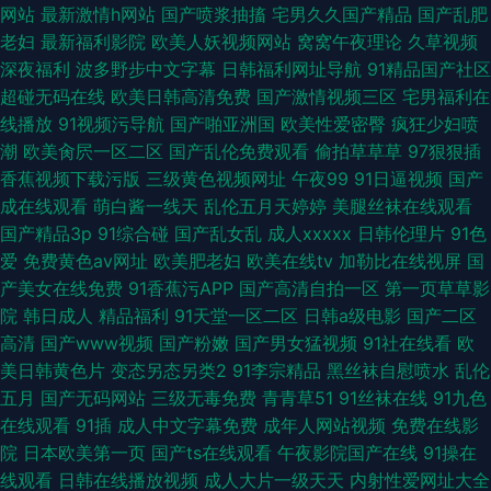
网站
最新激情h网站
国产喷浆抽搐
宅男久久国产精品
国产乱肥
老妇
最新福利影院
欧美人妖视频网站
窝窝午夜理论
久草视频
深夜福利
波多野步中文字幕
日韩福利网址导航
91精品国产社区
超碰无码在线
欧美日韩高清免费
国产激情视频三区
宅男福利在
线播放
91视频污导航
国产啪亚洲国
欧美性爱密臀
疯狂少妇喷
潮
欧美肏屄一区二区
国产乱伦免费观看
偷拍草草草
97狠狠插
香蕉视频下载污版
三级黄色视频网址
午夜99
91日逼视频
国产
成在线观看
萌白酱一线天
乱伦五月天婷婷
美腿丝袜在线观看
国产精品3p
91综合碰
国产乱女乱
成人xxxxx
日韩伦理片
91色
爱
免费黄色av网址
欧美肥老妇
欧美在线tv
加勒比在线视屏
国
产美女在线免费
91香蕉污APP
国产高清自拍一区
第一页草草影
院
韩日成人
精品福利
91天堂一区二区
日韩a级电影
国产二区
高清
国产www视频
国产粉嫩
国产男女猛视频
91社在线看
欧
美日韩黄色片
变态另态另类2
91李宗精品
黑丝袜自慰喷水
乱伦
五月
国产无码网站
三级无毒免费
青青草51
91丝袜在线
91九色
在线观看
91插
成人中文字幕免费
成年人网站视频
免费在线影
院
日本欧美第一页
国产ts在线观看
午夜影院国产在线
91操在
线观看
日韩在线播放视频
成人大片一级天天
内射性爱网址大全