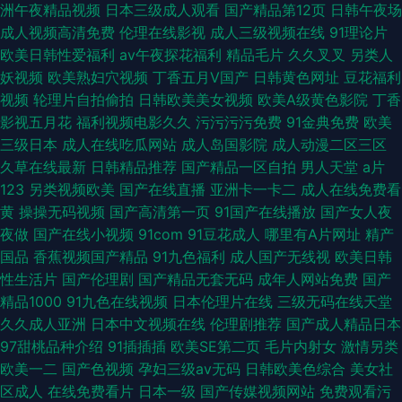
洲午夜精品视频
日本三级成人观看
国产精品第12页
日韩午夜场
成人视频高清免费
伦理在线影视
成人三级视频在线
91理论片
欧美日韩性爱福利
av午夜探花福利
精品毛片
久久叉叉
另类人
妖视频
欧美熟妇穴视频
丁香五月V国产
日韩黄色网址
豆花福利
视频
轮理片自拍偷拍
日韩欧美美女视频
欧美A级黄色影院
丁香
影视五月花
福利视频电影久久
污污污污免费
91金典免费
欧美
三级日本
成人在线吃瓜网站
成人岛国影院
成人动漫二区三区
久草在线最新
日韩精品推荐
国产精品一区自拍
男人天堂
a片
123
另类视频欧美
国产在线直播
亚洲卡一卡二
成人在线免费看
黄
操操无码视频
国产高清第一页
91国产在线播放
国产女人夜
夜做
国产在线小视频
91com
91豆花成人
哪里有A片网址
精产
国品
香蕉视频国产精品
91九色福利
成人国产无线视
欧美日韩
性生活片
国产伦理剧
国产精品无套无码
成年人网站免费
国产
精品1000
91九色在线视频
日本伦理片在线
三级无码在线天堂
久久成人亚洲
日本中文视频在线
伦理剧推荐
国产成人精品日本
97甜桃品种介绍
91插插插
欧美SE第二页
毛片内射女
激情另类
欧美一二
国产色视频
孕妇三级av无码
日韩欧美色综合
美女社
区成人
在线免费看片
日本一级
国产传媒视频网站
免费观看污