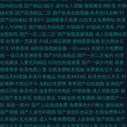
妻久久精品成人 人妖操伪娘 欧美亚洲 神马午夜福利影院 深夜AV福利 丝袜美
国内精自线
国产精品3级片
成年女人视频
狠狠撸亚洲欧美
91操
碰在线
国产高清精品二区
国产欧美在线视频
欧美色综合网
91
腿自慰 四虎色在天堂 欧美色图另类 久草成人网 精品天天干天天 国产久草香
国产自拍偷拍
香蕉911
花蝴蝶看片免费
白丝美女免费网站
欧美
女人与动物交
国产精品无码电影
91插插库
97超碰大香蕉
户外
蕉 91国产夜色猫 91豆花在线看 黄色福利社毛茸茸 内射邻家少妇日韩 日本色
自慰影院
国产一区二区二区
国产偷窥盗摄视频
成人动漫网站观
看
欧美第一页夜夜
91成人精品视频
蜜桃爱爱视频
乱伦熟女五
色图 伊人男人天堂 超碰在线公开 国产写真在线视频 欧美免费bb 日本成人不
月天
91香蕉视
福利在线视频直播
一区xxxxx
岛国大片免费视
频
一道日本亚洲香蕉
国产91高清精品
国产一区二区福利
伦理
卡 婷婷成人网导航 自慰喷涌一线天 A片大香蕉 黑丝免费91 久草最新地址 91
在线播放
人妻无码精品
91自拍在线观看
国产一级片内射
夜夜
骑青青草
欧美色图人妻
在线免费欧美视频
免费黄色毛片
成人
探花黑丝视频 超碰在线91站 国产午夜免费 精品一区日韩 欧美色图网址 亚洲
精品无码视频
欧美午夜极品
性欧美ⅩⅩⅩⅩ乱
欧美色色六月天
91
影视网
午夜伦不卡
加勒比性爱网
青草国产在线视频
亚洲国产
第一红杏视频 91青草视频网 变态另类第8页 国产成人东方AV 免费黄色影院
精品导航
欧美色淫
波多野结依电影
91狠狠撸
成人深夜电影
精
品国产美女剃毛
加勒比熟女
91碰在线
欧美裸模
萌白酱国产一
日本人操日本人 亚洲国产黄色网 91变态软件 99超碰美女 大香蕉伊人美色 国
区
美国一级AV
国产人在线成免费
免费黄色A片网址
微拍福利
国产视频
国产人成无码视频
国产原创区色花堂
在线免费黄A片
产第页 麻豆传媒网站 青青草草网 午夜成人 91现看网站 AV线大香蕉 精东视
久草福利
乱伦家庭
成人午夜免费视频
人妖射精
国产屁屁
国产
精品天干天
国产精品午夜一区
中文字幕无码人妻
日本不卡二区