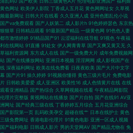
清乱码0
国产欧美
日韩三级黄色A片
伦理电影亚洲国产
福利姬
播放 亚洲黄色AU 91系列在线观看 成人精品免费网 熟女露脸自拍 97大香蕉
黄色网址
欧美伊人影院
丁香成人五月花
黄色网网址女
久草视
频最新网址
日韩大片在线看
久久亚洲人成
亚州色图乱伦小说
热播 九九国产精品 五月天深爱网 91精品自 超碰资源总站 精品国产久 人人爱
国产va免费观看
国产人妖第二
成人影片h
91色婷婷瑟色
东京热
狠狠草
日韩精品观看
91最新国产精品
一级黄色网
91色色人妻
爱人人 狼友福利在线观看 91殴美 蜜桃久久av一区 黄色网址视频播放 婷婷五
都市激情婷婷
91精品国产91
云涩福利在线导航
91视色
午夜福
利在线网站
91直播
91处女
伊人网青青草
国产又爽又黄又无
久
月天色网 蜜芽91中出 岛国肏逼在线 另类第一页 日韩一a 大香蕉狼天天 aaa
草福利资源网
东方成人在线
国产一级免费大片
成年免费视频网
站
国产在线播放网站
亚洲日本视频
淫淫网网
成人影视国产在
青青草网 日韩欲欲网 东京热最新网址 欧亚另类综合 超碰久久综合 日本一级
线
深夜福利网址
欧美在线免费看
日夜夜欧美
国产大片中文字
幕
国产片91
操久婷婷
91视频你懂得
黄色三级片毛片
免费电影
免费影片 91九色蝌蚪视频 自慰91 超碰大秀美女 人妻三级网址 草莓视频18在
片
日韩欧美爱爱
成人亚洲区
欧美性16
成人色情黄片在线
在线
观看亚洲精品
国产热综合
久草网视频在线看
午夜精品网影院
线 avtt久久天堂 麻豆二三区 欧美变态另类 午夜成人av剧场 www日本黄色
伦理片完整版
黄视网站在线播放
国产片自拍
国产在线91
AV亚
洲网址
国产经典三级在线
丁香婷婷五月综合
五月花亚洲综合
加勒比91AV 日本妈妈伦理 在线免费91 草逼福利 天天操操操丝袜 超碰在线
国产影院第一页
乱码欧美孕交
超碰在线艹
日本在线护士
黄色
三级免费网址
香港电影伦理片
91黄色电影
亚洲一区成人视频
人人AV 欧美涩涩导航 91黄色图片 成人三级黄色网 久草老女合集在线 五月天
国产福利电影
日韩成人影片
男的天堂网AV
国产精品尤物在
免