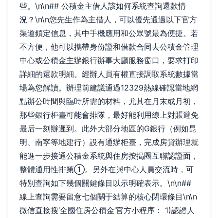
些。\n\n## 公積金主借人該如何系統查詢還款情
況？\n\n您先生作為主借人，可以優先通過以下官方
渠道鎖定信息，其中手機應用和公眾號最為便捷。若
不方便，他可以攜帶身份證和借款合同去公積金管理
中心或公積金主辦銀行辦事大廳服務窗口，要求打印
詳細的還款明細。經辦人員有權直接調取系統數據當
場為您解讀。辦理前建議通過12329熱線確認當地網
點辦公時間與臨時所需的材料，尤其在月末或月初，
那些銀行柜臺可能會排隊，最好能利用線上對賬避免
最后一刻辦遲到。此外大部分地區的G銀行（例如昆
明、南寧等地建行）設有通辦柜臺，完成房貸辦理就
能進一步接通公積金系統與住房按揭圈互聯認證面，
整體通用性排第①。另外在與中心人員交流時，可
特別查詢如下幾個關鍵條目以示明確表示。\n\n##
線上查詢需要留意七個關于結算的核心閉環條目\n\n
微信直接搜‘全國住房公積金’官方小程序： 1)認證人