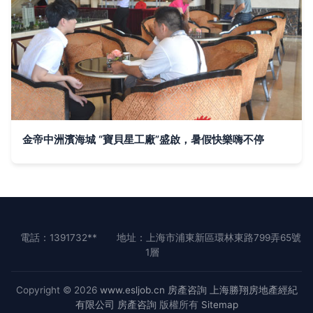
金帝中洲濱海城 “寶貝星工廠”盛啟，暑假快樂嗨不停
電話：1391732**
地址：上海市浦東新區環林東路799弄65號
1層
Copyright © 2026
www.esljob.cn
房產咨詢
上海勝翔房地產經紀
有限公司
房產咨詢
版權所有
Sitemap