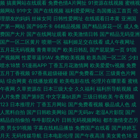
频
搞黄网站在线观看
免费色情A片网扯
91资源在线视频
蜜桃视
频网站
91中文
国产在线视频
福利爱爱网址
岛国搬运工首页
伦
理朋友的妈妈
丝袜女同
日韩性爱网址
在线观看日本黄
亚洲国
产第一网站
国产99不卡
66精品视频
国产精品探花一区
成人免
费国产大片
国产在线网址观看
欧美激情日韩
国产精品无码亚洲
国产一区二区黄片
喷潮一区
福利姬足交在线看
成人午夜网址
五月花无码视频
青青草国产
欧美日韩乱
国产屁屁第一页
91国
产视频网
性爱草逼91AV
免费欧美视频
欧美岛国一区二区
少妇
喷水18禁
51漫画APP
丁香五月花激情网
欧美爱爱tv视频
免费
五月丁香视频
97香蕉超级碰碰
国产免费看二区
三级黄色片网
站
综合网黄
在线播放观看
欧美电影在线
伦理片在哪里看
蜜桃
午夜网
久草资源在
日本三级大全
久久福利
福利所导航视频
成
人片免费
国产第9页
中文字幕bt原声
三级日韩欧美
午夜视频
123
日本推理片
丁香五月网站
国产免费看视频
极品成人色
成
人黑料自拍
国产日韩欧美网站
国产无码av
老湿A片影院
国产
精品自拍偷拍
牛牛影院A片
日韩无码视频网站
都市激情变态另
类
男女91视频
字幕在线精品播放
免费国产在线看
国产婷婷五
月天
无码传媒导航
日本电影伦理
国产午夜高清
美女黄色18
亚