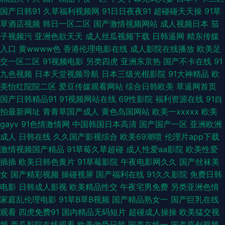
频久久 人妻人人骑 亚洲AU 91互操 91一区二区 99热在线观看 国产嫩草影院
国产日韩91
久草福利视频网
91日日夜夜91
超碰碰天天操
91草
草酒店视频
韩日一区二区
国产激情视频网站
成人视频日本
茄
久久 美女色色 天堂尤物在线视频 亚洲色图P 91视频综合区 www欧美日 福
子视频污
亚洲色欲天天
成人丝瓜视频下载
日韩逼网
精东传媒
入口
黄wwww色
香港伦理电影在线
成人影院在线播放
欧美足
利影院第二页 黄色爱片 欧美A网站 日本极品午夜剧场 91豆花解析 a片导行
交一区二区
91视频电影
另类四虎
亚洲东京热
国产不卡在线
91
九色视频
日本天堂视频导航
日本三级光棍影院
91大神精品
欧
国产99页 黄色视屏观看一区 日韩淫秽视频 亚洲老司机视 97好色网 福利在线
美怡红院院二区
爱豆传媒观看网站
综合日韩欧美
草逼网首页
国产日韩精品91
91视频网站在线
69性影院
福利资源在线
91自
aa 久久国内精品 日韩成人网站} 亚洲色色电影网站 91黑丝美女自慰 aⅴ五月
拍最新网址
青青草国产成人
黄色岛国网站
欧美一xxxxx
欧美
gayv
91色情激情网
中国韩国日本高清
国产国产一区
亚洲欧洲
亭 超碰最新网址 极品探花视频 欧美色网 深夜福利网站导航 亚洲九1 91午夜
成人
日韩在线
久久国产影视综合
欧美69潮喷
伦理片app下载
激情视频国产精品
91草莓久草超碰
成人性爱aa影院
欧美性爱
在 超碰自拍网 韩日AV入 九一视频在看 美女精品 欧美下一篇28P 影音先锋三
插插
欧美日韩色黄片
91草莓影院
午夜电影网久久
国产丝袜美
女
国产精彩视频
操碰视屏
国产福利在线
91久久影院
免费日韩
级资源 国产99 极品美女被爆操 美国另类69 人人艹艹 五月天综合网 91理论
电影
日韩成人影视
欧美精品性交
午夜宅男免费
另类亚洲色情
家庭乱伦理电影
91草B草B视频
国产精品熟女一
国产巨乳在线
视频 抖阴成人免费观看 黄色视频网站链接 日韩色图导航 在线观看91站 ts伪
观看
四虎免费91
国内精品无码短片
超碰成人操操
欧美猛交视
频
西瓜影院在线观看
欧美做受日韩
国产在线一
国产原创视频