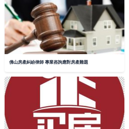
佛山房產糾紛律師 專業咨詢應對房產難題